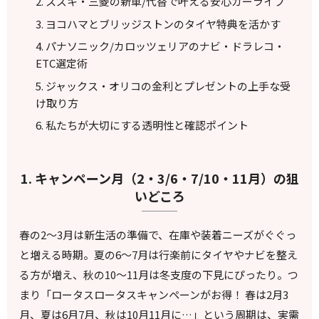
スズキ・三菱の新車/代替で叶える安心カーライフ
ヨコハマとブリッジストンのタイヤ特典を活かす
パナソニック/カロッツェリアのナビ・ドラレコ・
ETC選定術
ジャックス・オリコの金利とプレゼントの上手な受
け取り方
私たちが大切にする透明性と確認ポイント
1. キャンペーン月（2・3/6・7/10・11月）の狙
いどころ
春の2〜3月は新生活の準備で、在庫や装着ニーズがぐぐっ
と増える時期。夏の6〜7月は行楽前にタイヤやナビを整え
る方が増え、秋の10〜11月は冬支度の下見にぴったり。つ
まり「ロータスロータスキャンペーンがお得！ 春は2月3
月、夏は6月7月、秋は10月11月に…」という周期は、実需