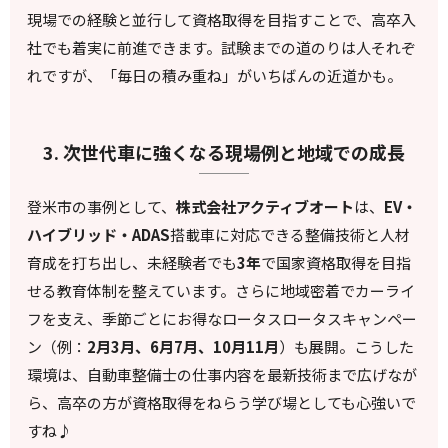
現場での経験と並行して資格取得を目指すことで、高卒入
社でも着実に前進できます。試験までの道のりは人それぞ
れですが、「毎日の積み重ね」がいちばんの近道かも。
3. 次世代車に強くなる現場例と地域での成長
登米市の事例として、
株式会社アクティブオート
は、
EV・
ハイブリッド・ADAS
搭載車に対応できる整備技術と人材
育成を打ち出し、未経験者でも
3年
で国家資格取得を目指
せる教育体制を整えています。さらに地域密着でカーライ
フを支え、季節ごとにお得なロータスロータスキャンペー
ン（例：
2月3月、6月7月、10月11月
）も展開。こうした
環境は、自動車整備士の仕事内容を最新技術まで広げなが
ら、高卒の方が資格取得をねらう学び場としても心強いで
すね♪