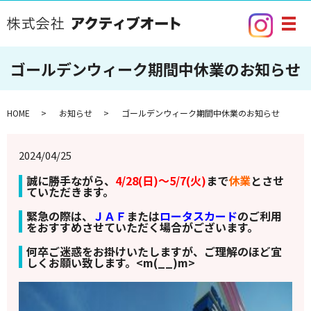
メ
ゴールデンウィーク期間中休業のお知らせ
HOME
お知らせ
ゴールデンウィーク期間中休業のお知らせ
2024/04/25
誠に勝手ながら、
4/28(日)～5/7(火)
まで
休業
とさせ
ていただきます。
緊急の際は、
ＪＡＦ
または
ロータスカード
のご利用
をおすすめさせていただく場合がございます。
何卒ご迷惑をお掛けいたしますが、ご理解のほど宜
しくお願い致します。<m(__)m>