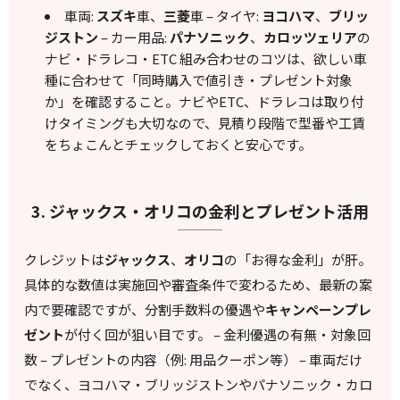
車両:
スズキ
車、
三菱
車 – タイヤ:
ヨコハマ
、
ブリッ
ジストン
– カー用品:
パナソニック
、
カロッツェリア
の
ナビ・ドラレコ・ETC 組み合わせのコツは、欲しい車
種に合わせて「同時購入で値引き・プレゼント対象
か」を確認すること。ナビやETC、ドラレコは取り付
けタイミングも大切なので、見積り段階で型番や工賃
をちょこんとチェックしておくと安心です。
3. ジャックス・オリコの金利とプレゼント活用
クレジットは
ジャックス
、
オリコ
の「お得な金利」が肝。
具体的な数値は実施回や審査条件で変わるため、最新の案
内で要確認ですが、分割手数料の優遇や
キャンペーンプレ
ゼント
が付く回が狙い目です。 – 金利優遇の有無・対象回
数 – プレゼントの内容（例: 用品クーポン等） – 車両だけ
でなく、ヨコハマ・ブリッジストンやパナソニック・カロ