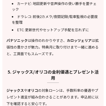
カーナビ: 地図更新や音声操作の使い勝手を要チェ
ック
ドラレコ: 前後2カメラ/夜間記録/駐車監視の必要度
を整理
ETC: 更新世代やセットアップ手配を忘れずに
パナソニック
は操作のわかりやすさ、
カロッツェリア
は拡
張性の豊かさが魅力。特典月に取り付けまで一緒に進める
と、工賃面でもスムーズです。
5. ジャックス/オリコの金利優遇とプレゼント活
用
ジャックス
や
オリコ
の対象ローンは、手数料率の優遇やプ
レゼント進呈が組み合わさることがあります。申込前に以
下を確認すると安心です。