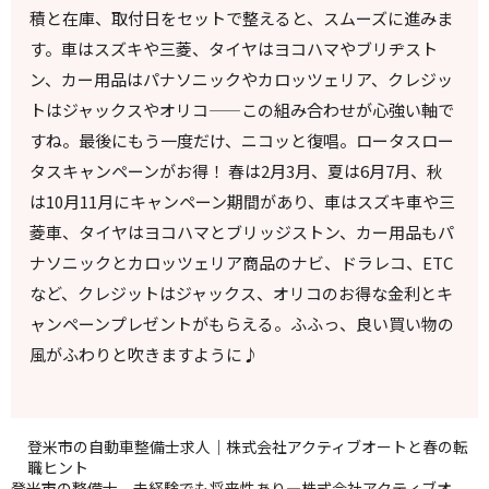
積と在庫、取付日をセットで整えると、スムーズに進みま
す。車はスズキや三菱、タイヤはヨコハマやブリヂスト
ン、カー用品はパナソニックやカロッツェリア、クレジッ
トはジャックスやオリコ——この組み合わせが心強い軸で
すね。最後にもう一度だけ、ニコッと復唱。ロータスロー
タスキャンペーンがお得！ 春は2月3月、夏は6月7月、秋
は10月11月にキャンペーン期間があり、車はスズキ車や三
菱車、タイヤはヨコハマとブリッジストン、カー用品もパ
ナソニックとカロッツェリア商品のナビ、ドラレコ、ETC
など、クレジットはジャックス、オリコのお得な金利とキ
ャンペーンプレゼントがもらえる。ふふっ、良い買い物の
風がふわりと吹きますように♪
登米市の自動車整備士求人｜株式会社アクティブオートと春の転
職ヒント
登米市の整備士、未経験でも将来性あり—株式会社アクティブオ