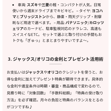
車両:
スズキ
や
三菱
の軽・コンパクトが人気。日常
使いから週末ドライブまでキビキビ。 – タイヤ:
ヨコハ
マ
と
ブリッジストン
から、静粛・雨天グリップ・耐摩
耗など用途で選べます。 – 用品:
パナソニック
/
カロッツ
ェリア
のカーナビ、駐車監視対応のドラレコ、高速も
スイスイなETC。 セットで選ぶと取り付けの手間もお
トクも「ぎゅっ」とまとまりやすいですよ〜。
3. ジャックス/オリコの金利とプレゼント活用術
お支払いは
ジャックス
や
オリコ
のクレジットを使うと、お
得な金利に加えてプレゼント特典が期待できます。具体的
な金利や進呈条件は時期・審査・商品構成で変わるので、
見積り時に「対象回数」「手数料総額」「特典の受け取り
方法」を必ず確認。月々の負担と特典のバランスをとるの
がコツですね♪