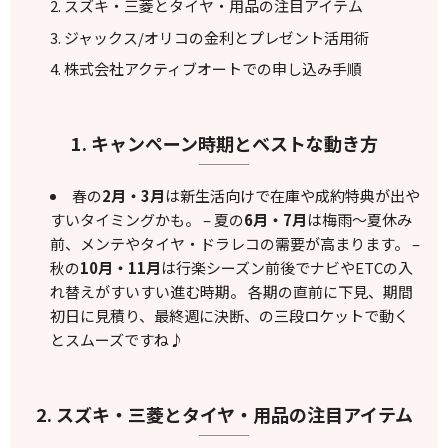
スズキ・三菱とタイヤ・用品の注目アイテム
ジャックス/オリコの金利とプレゼント活用術
株式会社アクティブオートでの申し込み手順
1. キャンペーン時期とベストな動き方
春の
2月・3月
は新生活向けで在庫や成約特典が出や
すいタイミングかも。 – 夏の
6月・7月
は梅雨〜夏休み
前、メンテやタイヤ・ドラレコの需要が高まります。 –
秋の
10月・11月
は行楽シーズン前後でナビやETCの入
れ替えがすいすい進む時期。 各期の直前に下見、期間
初日に見積り、最終週に決断、の三段ロケットで動く
とスムーズですね♪
2. スズキ・三菱とタイヤ・用品の注目アイテム