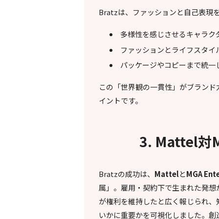
Bratzは、ファッションと自己表
多様性を感じさせるキャラク
ファッションとライフスタイ
パッケージやコピーまで統一
この「世界観の一貫性」がブランド
イントです。
3. Matt
Bratzの成功は、
Mattel
と
MGA Ent
属」。雇用・契約下で生まれた発想か、
が権利を維持したと広く報じられ、
いかに重要かを可視化しました。創