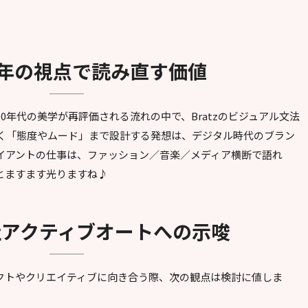
026年の視点で読み直す価値
000年代の美学が再評価される流れの中で、Bratzのビジュアル文法
く「態度やムード」まで設計する発想は、デジタル時代のブラン
イアントの仕事は、ファッション／音楽／メディア横断で語れ
とますます光りますね♪
会社アクティブオートへの示唆
クトやクリエイティブに向き合う際、次の観点は検討に値しま