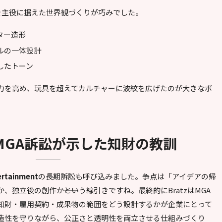
現を主役に据えた世界観づくりが巧みでした。
ター造形
ルの一体設計
したトーン
力を高め、玩具を超えてカルチャーに波紋を広げたのが大きなポ
el対MGA訴訟が示した知財の教訓
ertainment
の長期訴訟も呼び込みました。争点は「アイデアの帰
独立後の創作か――という線引きですね。最終的にBratzはMGA
知財・雇用契約・成果物の範囲をどう設計するかが企業にとって
造性を守りながら、公正さと透明性を両立させる仕組みづくり