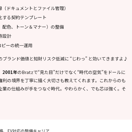
録（ドキュメントとファイル管理）
化する契約テンプレート
、配色、トーン＆マナー）の整備
時設計
コピーの統一運用
ブランド価値と知財リスク低減に “じわっ” と効いてきますよ♪
、
2001年
のBratzで“見た目”だけでなく“時代の空気”をドールに
権利の境界を丁寧に描く大切さも教えてくれます。これからのも
企業の仕組みが手をつなぐ時代。やわらかく、でも芯は強く。そ
格、EV対応の整備キャリア