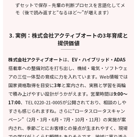
ずセットで保存 – 先輩の判断プロセスを言語化してメ
モ（後で読み返すと“なるほど〜”が増えます）
3. 実例：株式会社アクティブオートの3年育成と
提供価値
株式会社アクティブオート
は、
EV・ハイブリッド・ADAS
搭載車への整備対応を打ち出し、機械・電気・ソフトウェ
アの三位一体型の育成に力を入れています。Web情報では
国家資格取得を目安に
3年
と案内され、実務と学習を両輪
で積み上げやすい設計がうかがえます。営業時間は
9:00～
17:00
、TEL 0220-21-0005が公開されており、相談のしや
すさも感じられますね。さらに“ロータスロータスキャン
ペーン”（2月・3月・6月・7月・10月・11月）の実施が案
内され、季節ごとにお客様との接点が生まれやすく、現場
での学びがふくらむ瞬間もありそうです。地域に寄り添う