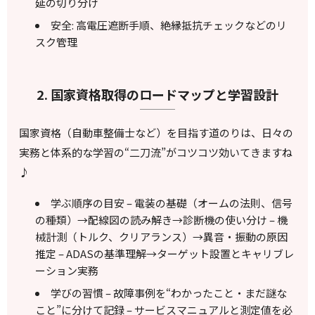
延の切り分け
安全: 高電圧遮断手順、絶縁抵抗チェックなどのリ
スク管理
2. 国家資格取得のロードマップと学習設計
国家資格（自動車整備士など）を目指す道のりは、日々の
実務と体系的な学習の“二刀流”がコツコツ効いてきますね
♪
学ぶ順序の目安 – 電装の基礎（オームの法則、信号
の種類）→配線図の読み解き→診断機の使い分け – 機
械計測（トルク、クリアランス）→異音・振動の原因
推定 – ADASの基準理解→ターゲット設置とキャリブレ
ーション実務
学びの習慣 – 故障事例を“わかったこと・まだ謎な
こと”に分けて記録 – サービスマニュアルと測定値を必