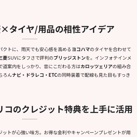
三菱×タイヤ/用品の相性アイデア
パクトに、雨天でも安心感を高める
ヨコハマ
のタイヤを合わせて
三菱
SUVにタフさで評判の
ブリッジストン
を。インフォテインメ
で道案内をしっかり、音にこだわる方は
カロッツェリア
の組み合
ちろん
ナビ・ドラレコ・ETC
の同時装着で配線も見た目もすっき
オリコのクレジット特典を上手に活用
ジットが心強い味方。お得な金利やキャンペーンプレゼントが用