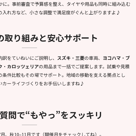
かに。事前審査で予算感を整え、タイヤや用品も同時に組み込む
の入れ方など、小さな調整で満足度がぐんと上がりますよ♪
ちの取り組みと安心サポート
内訳をていねいにご説明し、
スズキ
・
三菱
の車両、
ヨコハマ
・
ブ
ク
・
カロッツェリア
の用品まで一括でご提案します。試乗や見積
の条件比較もその場でサポート。地域の移動を支える拠点とし
いカーライフづくりをお手伝いしますね♪
る質問で“もやっ”をスッキリ
6–7月、秋10–11月です（開催月をチェックしてね）。