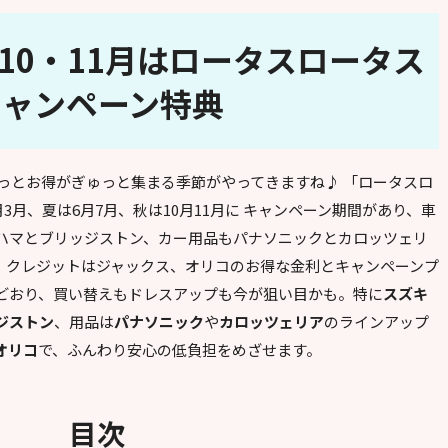
月/10・11月はロータスロータス
キャンペーン特典
くっとお得がぎゅっと集まる季節がやってきますね♪ 「ロータスロ
3月、夏は6月7月、秋は10月11月に キャンペーン期間があり、車
ハマとブリッジストン、カー用品もパナソニックとカロッツェリ
ど、クレジットはジャックス、オリコのお得な金利とキャンペーンプ
どおり、買い替えもドレスアップも今が狙い目かも。特に
スズキ
ジストン
、用品は
パナソニック
や
カロッツェリア
のラインアップ
オリコ
で、ふんわり安心の低負担をめざせます。
目次