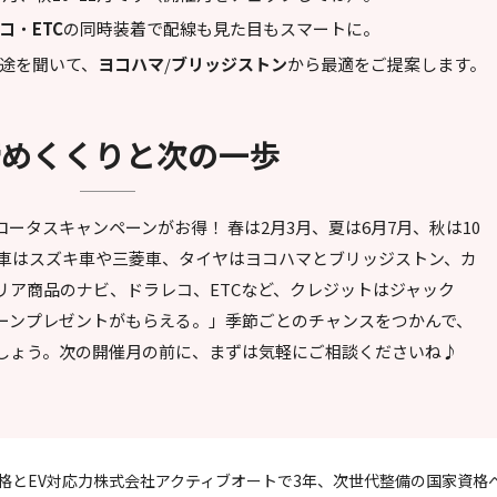
コ
・
ETC
の同時装着で配線も見た目もスマートに。
用途を聞いて、
ヨコハマ
/
ブリッジストン
から最適をご提案します。
 締めくくりと次の一歩
ータスキャンペーンがお得！ 春は2月3月、夏は6月7月、秋は10
、車はスズキ車や三菱車、タイヤはヨコハマとブリッジストン、カ
リア商品のナビ、ドラレコ、ETCなど、クレジットはジャック
ーンプレゼントがもらえる。」季節ごとのチャンスをつかんで、
しょう。次の開催月の前に、まずは気軽にご相談くださいね♪
格とEV対応力
株式会社アクティブオートで3年、次世代整備の国家資格