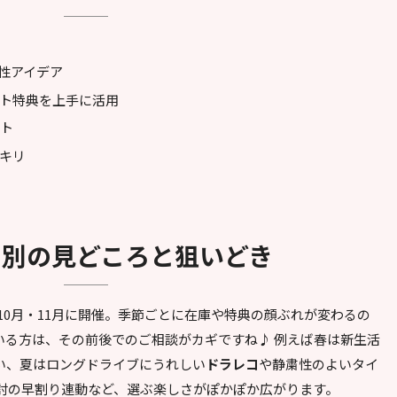
き
相性アイデア
ト特典を上手に活用
ート
ッキリ
催月別の見どころと狙いどき
は10月・11月に開催。季節ごとに在庫や特典の顔ぶれが変わるの
いる方は、その前後でのご相談がカギですね♪ 例えば春は新生活
い、夏はロングドライブにうれしい
ドラレコ
や静粛性のよいタイ
討の早割り連動など、選ぶ楽しさがぽかぽか広がります。