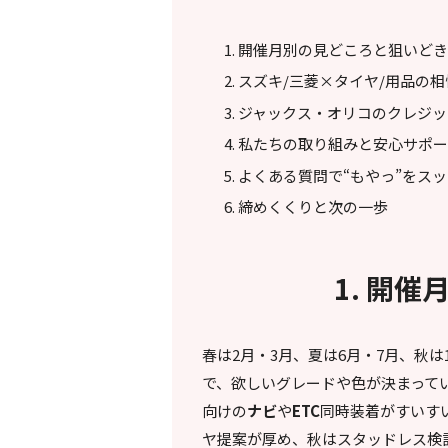
開催月別の見どころと狙いど
スズキ/三菱×タイヤ/用品の
ジャックス・オリコのクレジッ
私たちの取り組みと安心サポ
よくある質問で“もやっ”をス
締めくくりと次の一歩
1. 開
春は2月・3月、夏は6月・7月、秋
で、欲しいグレードや色が決まって
向けの
ナビ
や
ETC
同時装着がすいす
ヤ提案が厚め、秋はスタッドレス検