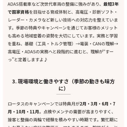
ADAS搭載車など次世代車両の整備に強みがあり、
最短3年
で国家資格
を目指せる育成体制と、高電圧・診断ソフト・
レーダー・カメラなど新しい技術への対応力を整えていま
す。季節の特典やキャンペーンを通じてお客様のメリット
も高める地域密着の姿勢を大切にしています。実務と学習
を重ね、基礎（工具・トルク管理）→電装・CANの理解→
高電圧・ADASの実務へと段階的に進むと、理解が“すー
っ”と定着しますよ♪
3. 現場環境と働きやすさ（季節の動きも味方
に）
ロータスのキャンペーンでは特典月が
2月・3月・6月・7
月・10月・11月
。点検やメンテの需要が高まりやすく、
接客と整備の両輪で経験を積みやすい時期です。繁忙期に