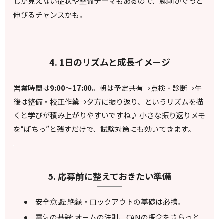
しか見えない症状や整備テーマもあるので、腕前がぐっと
伸びるチャンスかも。
4. 1日のリズムと成長イメージ
営業時間は
9:00～17:00
。朝は予定共有→点検・診断→午
後は整備・校正作業→夕方に振り返り、というリズムを描
くと学びが積み上がりやすいですね♪ 小さな振り返りメモ
を“ぱちっ”と残すだけで、試験対策にも効いてきます。
5. 応募前に整えておきたい準備
安全意識: 絶縁・ロックアウトの基礎は必携。
電気の基礎: オームの法則、CANの概念をさらっと