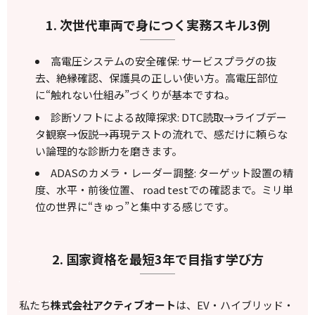
1. 次世代車両で身につく実務スキル3例
高電圧システムの安全確保: サービスプラグの抜
去、絶縁確認、保護具の正しい使い方。高電圧部位
に“触れない仕組み”づくりが基本ですね。
診断ソフトによる故障探求: DTC読取→ライブデー
タ観察→仮説→再現テストの流れで、感だけに頼らな
い論理的な診断力を磨きます。
ADASのカメラ・レーダー調整: ターゲット設置の精
度、水平・前後位置、 road testでの確認まで。ミリ単
位の世界に“きゅっ”と集中する感じです。
2. 国家資格を最短3年で目指す学び方
私たち
株式会社アクティブオート
は、EV・ハイブリッド・