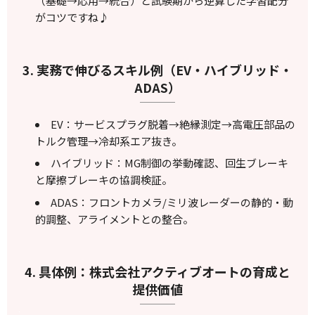
（基礎→応用→統合）と試験期から逆算した学習配分
がコツですね♪
3. 実務で伸びるスキル例（EV・ハイブリッド・
ADAS）
EV：サービスプラグ脱着→絶縁測定→高電圧部品の
トルク管理→冷却系エア抜き。
ハイブリッド：MG制御の挙動確認、回生ブレーキ
と摩擦ブレーキの協調検証。
ADAS：フロントカメラ/ミリ波レーダーの静的・動
的調整、アライメントとの整合。
4. 具体例：株式会社アクティブオートの育成と
提供価値