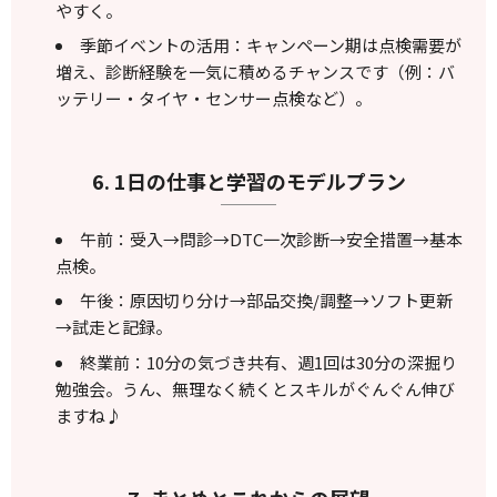
やすく。
季節イベントの活用：キャンペーン期は点検需要が
増え、診断経験を一気に積めるチャンスです（例：バ
ッテリー・タイヤ・センサー点検など）。
6. 1日の仕事と学習のモデルプラン
午前：受入→問診→DTC一次診断→安全措置→基本
点検。
午後：原因切り分け→部品交換/調整→ソフト更新
→試走と記録。
終業前：10分の気づき共有、週1回は30分の深掘り
勉強会。うん、無理なく続くとスキルがぐんぐん伸び
ますね♪