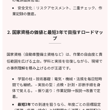
安全文化：リスクアセスメント、二重チェック、作
業記録の徹底。
2. 国家資格の価値と最短3年で目指すロードマッ
プ
国家資格（自動車整備士資格など）は、作業の自由度と責
任範囲を広げる土台。学科と実技を往復しながら、現場で
の事例理解を積み上げるのが王道です。
学習の柱 – 技術基礎：電気・機械・法規を毎日短時
間でも継続。 – 実技の型：点検・計測・診断手順を身
体で覚える。 – 振り返り：作業記録→仮説→改善で定
着。
最短3年
での到達を狙うなら、年度ごとの目標設定